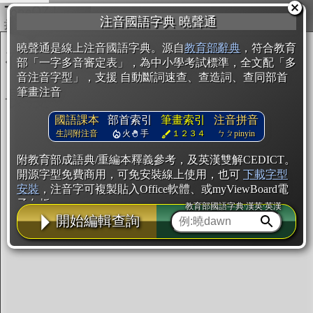
複製
注音國語字典 曉聲通
開始編輯
曉聲通是線上注音國語字典。源自
教育部辭典
，符合教育
部「一字多音審定表」，為中小學考試標準，全文配「多
音注音字型」，支援 自動斷詞速查、查造詞、查同部首
筆畫注音
國語課本
部首索引
筆畫索引
注音拼音
生詞附注音
火
手
１２３４
ㄅㄆpinyin
附教育部成語典/重編本釋義參考，及英漢雙解CEDICT。
開源字型免費商用，可免安裝線上使用，也可
下載字型
安裝
，注音字可複製貼入Office軟體、或myViewBoard電
子白板。
教育部國語字典·漢英·英漢
開始編輯查詢
辭典使用方法
注音IVS字型編輯器