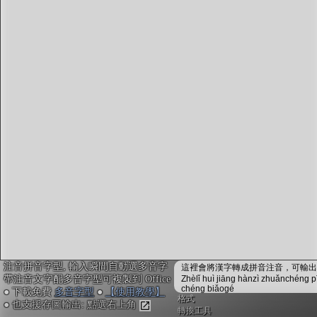
字型下載
排版格式匯出
國語課本生詞
中文檢定分級
兩岸發音差異
匯出表格
注音拼音字型, 輸入瞬間自動選多音字
這裡會將漢字轉成拼音注音，可輸出成
帶注音文字配多音字型可複製到 Office
Zhèlǐ huì jiāng hànzì zhuǎnchéng p
chéng biǎogé
● 下載免費
多音字型
●
【使用教學】
格式
● 也支援存圖輸出: 點選右上角
轉換工具