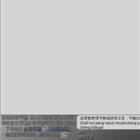
字型下載
排版格式匯出
國語課本生詞
中文檢定分級
兩岸發音差異
匯出表格
注音拼音字型, 輸入瞬間自動選多音字
這裡會將漢字轉成拼音注音，可輸出成
帶注音文字配多音字型可複製到 Office
Zhèlǐ huì jiāng hànzì zhuǎnchéng p
chéng biǎogé
● 下載免費
多音字型
●
【使用教學】
格式
● 也支援存圖輸出: 點選右上角
轉換工具