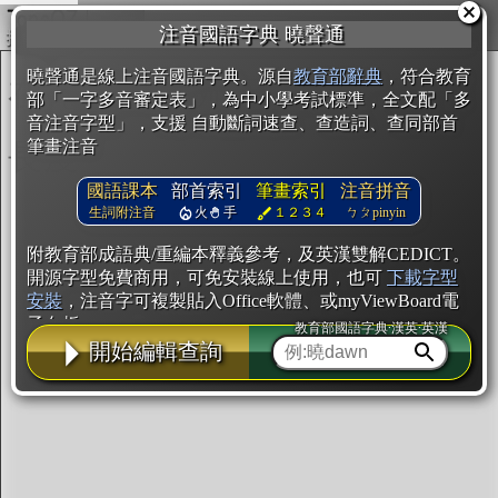
複製
注音國語字典 曉聲通
開始編輯
曉聲通是線上注音國語字典。源自
教育部辭典
，符合教育
部「一字多音審定表」，為中小學考試標準，全文配「多
音注音字型」，支援 自動斷詞速查、查造詞、查同部首
筆畫注音
國語課本
部首索引
筆畫索引
注音拼音
生詞附注音
火
手
１２３４
ㄅㄆpinyin
附教育部成語典/重編本釋義參考，及英漢雙解CEDICT。
開源字型免費商用，可免安裝線上使用，也可
下載字型
安裝
，注音字可複製貼入Office軟體、或myViewBoard電
子白板。
教育部國語字典·漢英·英漢
開始編輯查詢
辭典使用方法
注音IVS字型編輯器