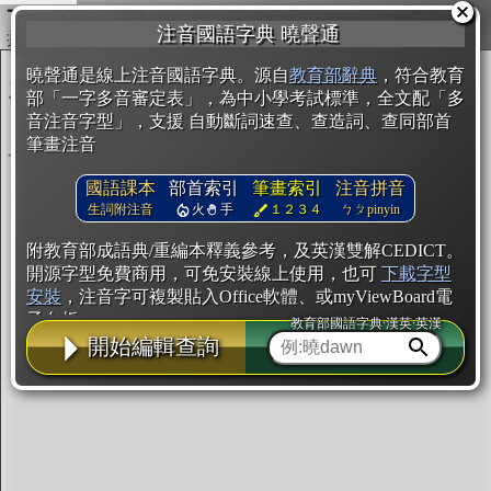
複製
注音國語字典 曉聲通
開始編輯
曉聲通是線上注音國語字典。源自
教育部辭典
，符合教育
部「一字多音審定表」，為中小學考試標準，全文配「多
音注音字型」，支援 自動斷詞速查、查造詞、查同部首
筆畫注音
國語課本
部首索引
筆畫索引
注音拼音
生詞附注音
火
手
１２３４
ㄅㄆpinyin
附教育部成語典/重編本釋義參考，及英漢雙解CEDICT。
開源字型免費商用，可免安裝線上使用，也可
下載字型
安裝
，注音字可複製貼入Office軟體、或myViewBoard電
子白板。
教育部國語字典·漢英·英漢
開始編輯查詢
辭典使用方法
注音IVS字型編輯器