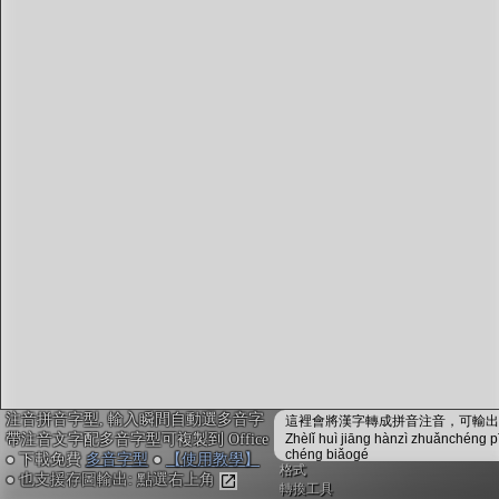
字型下載
排版格式匯出
國語課本生詞
中文檢定分級
兩岸發音差異
匯出表格
注音拼音字型, 輸入瞬間自動選多音字
這裡會將漢字轉成拼音注音，可輸出成
帶注音文字配多音字型可複製到 Office
Zhèlǐ huì jiāng hànzì zhuǎnchéng p
chéng biǎogé
● 下載免費
多音字型
●
【使用教學】
格式
● 也支援存圖輸出: 點選右上角
轉換工具