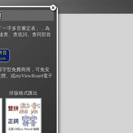
通
「一字多音審定表」，為
速查、查造詞、查同部首
拼音
yin
開源字型免費商用，可免安
體、或myViewBoard電子
排版格式匯出