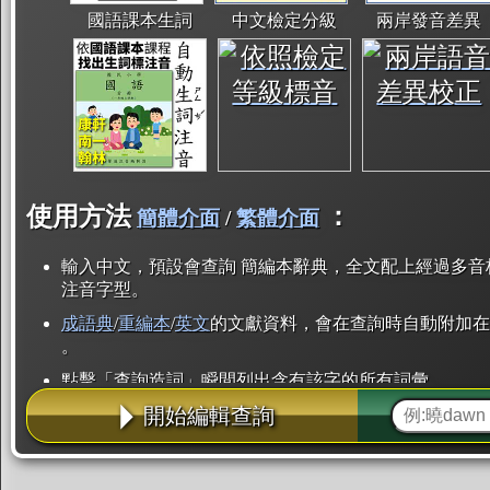
國語課本生詞
中文檢定分級
兩岸發音差異
使用方法
：
簡體介面
/
繁體介面
輸入中文，預設會查詢 簡編本辭典，全文配上經過多音
注音字型。
成語典
/
重編本
/
英文
的文獻資料，會在查詢時自動附加在
。
點擊「查詢造詞」瞬間列出含有該字的所有詞彙。
開始編輯查詢
點「部首」瞬間列出所有「同部首字」。也支援查詢「
辭典解釋的全文都經過自動斷詞，點擊便可瞬間「連續
用手動重複輸入。