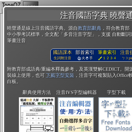
複製
注音國語字典 曉聲
曉聲通是線上注音國語字典。源自
教育部辭典
，符合教育部
中小學考試標準，全文配「多音注音字型」，支援 自動斷詞
筆畫注音
國語課本
部首索引
筆畫索引
注音
生詞附注音
火
手
１２３４
ㄅㄆpin
附教育部成語典/重編本釋義參考，及英漢雙解CEDICT。
裝線上使用，也可
下載字型安裝
，注音字可複製貼入Office軟
白板。
辭典使用方法
注音IVS字型編輯器
字型下載