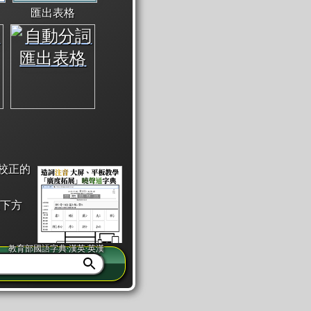
匯出表格
校正的
下方
教育部國語字典·漢英·英漢
同注音」或「同筆畫」。
查詢」此字詞的解釋，不