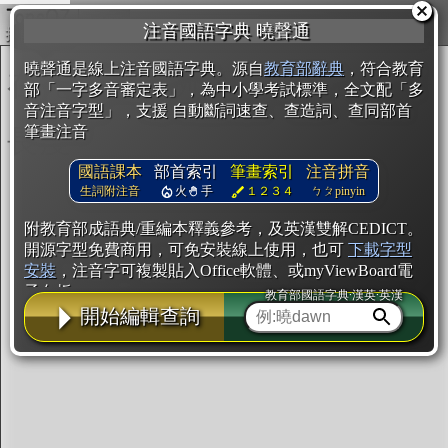
複製
注音國語字典 曉聲通
開始編輯
曉聲通是線上注音國語字典。源自
教育部辭典
，符合教育
部「一字多音審定表」，為中小學考試標準，全文配「多
音注音字型」，支援 自動斷詞速查、查造詞、查同部首
筆畫注音
國語課本
部首索引
筆畫索引
注音拼音
生詞附注音
火
手
１２３４
ㄅㄆpinyin
附教育部成語典/重編本釋義參考，及英漢雙解CEDICT。
開源字型免費商用，可免安裝線上使用，也可
下載字型
安裝
，注音字可複製貼入Office軟體、或myViewBoard電
子白板。
教育部國語字典·漢英·英漢
開始編輯查詢
辭典使用方法
注音IVS字型編輯器