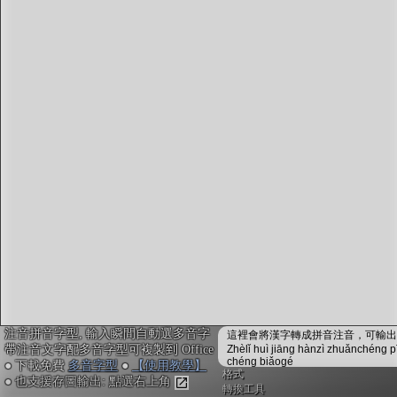
字型下載
排版格式匯出
國語課本生詞
中文檢定分級
兩岸發音差異
匯出表格
注音拼音字型, 輸入瞬間自動選多音字
這裡會將漢字轉成拼音注音，可輸出成
帶注音文字配多音字型可複製到 Office
Zhèlǐ huì jiāng hànzì zhuǎnchéng p
chéng biǎogé
● 下載免費
多音字型
●
【使用教學】
格式
● 也支援存圖輸出: 點選右上角
轉換工具