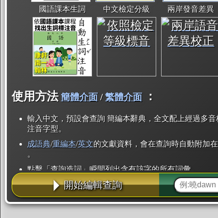
國語課本生詞
中文檢定分級
兩岸發音差異
使用方法
：
簡體介面
/
繁體介面
輸入中文，預設會查詢 簡編本辭典，全文配上經過多音
注音字型。
成語典
/
重編本
/
英文
的文獻資料，會在查詢時自動附加在
。
點擊「查詢造詞」瞬間列出含有該字的所有詞彙。
開始編輯查詢
點「部首」瞬間列出所有「同部首字」。也支援查詢「
辭典解釋的全文都經過自動斷詞，點擊便可瞬間「連續
用手動重複輸入。