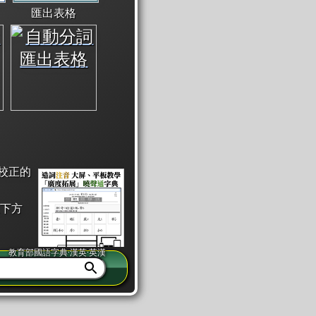
匯出表格
校正的
下方
教育部國語字典·漢英·英漢
同注音」或「同筆畫」。
查詢」此字詞的解釋，不