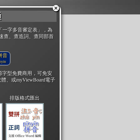
通
「一字多音審定表」，為
速查、查造詞、查同部首
拼音
yin
開源字型免費商用，可免安
體、或myViewBoard電子
排版格式匯出