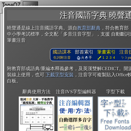
複製
注音國語字典 曉聲
曉聲通是線上注音國語字典。源自
教育部辭典
，符合教育部
中小學考試標準，全文配「多音注音字型」，支援 自動斷詞
筆畫注音
國語課本
部首索引
筆畫索引
注音
生詞附注音
火
手
１２３４
ㄅㄆpin
附教育部成語典/重編本釋義參考，及英漢雙解CEDICT。
裝線上使用，也可
下載字型安裝
，注音字可複製貼入Office軟
白板。
辭典使用方法
注音IVS字型編輯器
字型下載