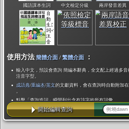
國語課本生詞
中文檢定分級
兩岸發音差異
使用方法
：
簡體介面
/
繁體介面
輸入中文，預設會查詢 簡編本辭典，全文配上經過多音
注音字型。
成語典
/
重編本
/
英文
的文獻資料，會在查詢時自動附加在
。
點擊「查詢造詞」瞬間列出含有該字的所有詞彙。
開始編輯查詢
點「部首」瞬間列出所有「同部首字」。也支援查詢「
辭典解釋的全文都經過自動斷詞，點擊便可瞬間「連續
用手動重複輸入。