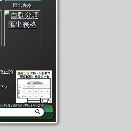
匯出表格
校正的
下方
教育部國語字典·漢英·英漢
同注音」或「同筆畫」。
查詢」此字詞的解釋，不