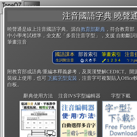
複製
注音國語字典 曉聲
曉聲通是線上注音國語字典。源自
教育部辭典
，符合教育部
中小學考試標準，全文配「多音注音字型」，支援 自動斷詞
筆畫注音
國語課本
部首索引
筆畫索引
注音
生詞附注音
火
手
１２３４
ㄅㄆpin
附教育部成語典/重編本釋義參考，及英漢雙解CEDICT。
裝線上使用，也可
下載字型安裝
，注音字可複製貼入Office軟
白板。
辭典使用方法
注音IVS字型編輯器
字型下載