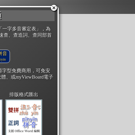
通
「一字多音審定表」，為
速查、查造詞、查同部首
拼音
yin
開源字型免費商用，可免安
體、或myViewBoard電子
排版格式匯出