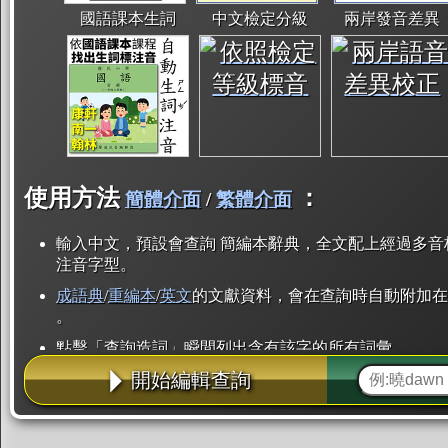
國語課本生詞
中文檢定分級
兩岸發音差異
使用方法
：
簡體介面
/
繁體介面
輸入中文，預設會查詢 簡編本辭典，全文配上經過多音
注音字型。
成語典
/
重編本
/
英文
的文獻資料，會在查詢時自動附加在
。
點擊「查詢造詞」瞬間列出含有該字的所有詞彙。
開始編輯查詢
點「部首」瞬間列出所有「同部首字」。也支援查詢「
辭典解釋的全文都經過自動斷詞，點擊便可瞬間「連續
用手動重複輸入。