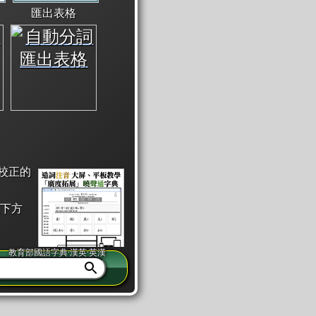
匯出表格
校正的
下方
教育部國語字典·漢英·英漢
同注音」或「同筆畫」。
查詢」此字詞的解釋，不