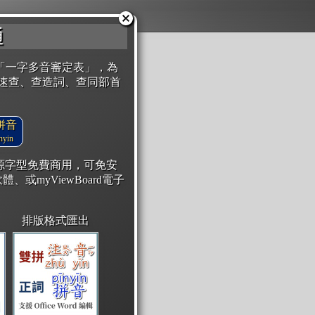
通
「一字多音審定表」，為
速查、查造詞、查同部首
拼音
yin
開源字型免費商用，可免安
體、或myViewBoard電子
排版格式匯出