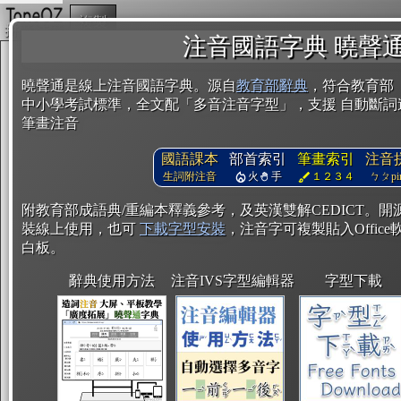
複製
注音國語字典 曉聲
曉聲通是線上注音國語字典。源自
教育部辭典
，符合教育部
中小學考試標準，全文配「多音注音字型」，支援 自動斷詞
筆畫注音
國語課本
部首索引
筆畫索引
注音
生詞附注音
火
手
１２３４
ㄅㄆpin
附教育部成語典/重編本釋義參考，及英漢雙解CEDICT。
裝線上使用，也可
下載字型安裝
，注音字可複製貼入Office軟
白板。
辭典使用方法
注音IVS字型編輯器
字型下載