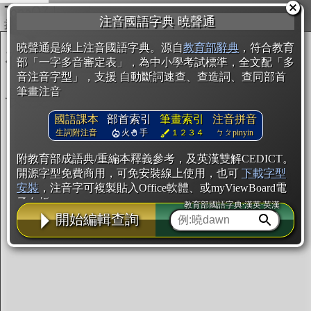
複製
注音國語字典 曉聲通
開始編輯
曉聲通是線上注音國語字典。源自
教育部辭典
，符合教育
部「一字多音審定表」，為中小學考試標準，全文配「多
音注音字型」，支援 自動斷詞速查、查造詞、查同部首
筆畫注音
國語課本
部首索引
筆畫索引
注音拼音
生詞附注音
火
手
１２３４
ㄅㄆpinyin
附教育部成語典/重編本釋義參考，及英漢雙解CEDICT。
開源字型免費商用，可免安裝線上使用，也可
下載字型
安裝
，注音字可複製貼入Office軟體、或myViewBoard電
子白板。
教育部國語字典·漢英·英漢
開始編輯查詢
辭典使用方法
注音IVS字型編輯器