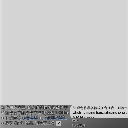
字型下載
排版格式匯出
國語課本生詞
中文檢定分級
兩岸發音差異
匯出表格
注音拼音字型, 輸入瞬間自動選多音字
這裡會將漢字轉成拼音注音，可輸出成
帶注音文字配多音字型可複製到 Office
Zhèlǐ huì jiāng hànzì zhuǎnchéng p
chéng biǎogé
● 下載免費
多音字型
●
【使用教學】
格式
● 也支援存圖輸出: 點選右上角
轉換工具