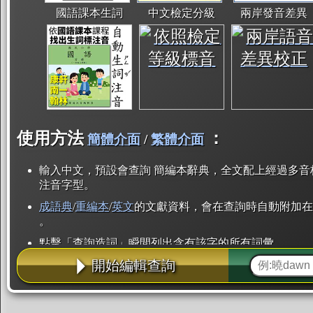
國語課本生詞
中文檢定分級
兩岸發音差異
使用方法
：
簡體介面
/
繁體介面
輸入中文，預設會查詢 簡編本辭典，全文配上經過多音
注音字型。
成語典
/
重編本
/
英文
的文獻資料，會在查詢時自動附加在
。
點擊「查詢造詞」瞬間列出含有該字的所有詞彙。
開始編輯查詢
點「部首」瞬間列出所有「同部首字」。也支援查詢「
辭典解釋的全文都經過自動斷詞，點擊便可瞬間「連續
用手動重複輸入。