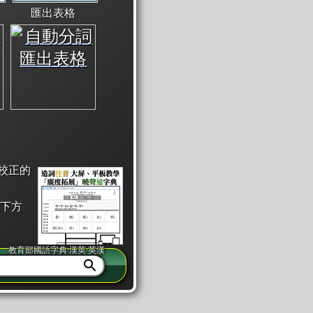
匯出表格
校正的
下方
教育部國語字典·漢英·英漢
同注音」或「同筆畫」。
查詢」此字詞的解釋，不