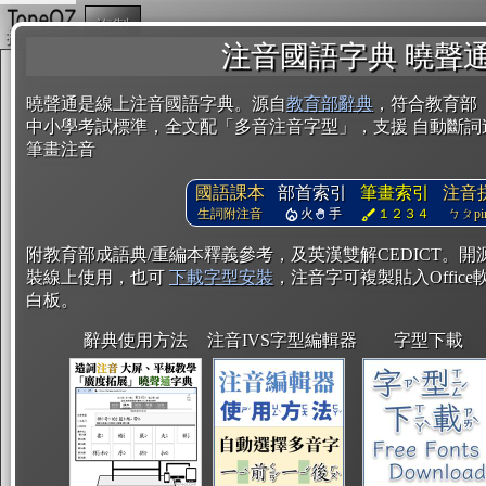
複製
注音國語字典 曉聲
曉聲通是線上注音國語字典。源自
教育部辭典
，符合教育部
中小學考試標準，全文配「多音注音字型」，支援 自動斷詞
筆畫注音
國語課本
部首索引
筆畫索引
注音
生詞附注音
火
手
１２３４
ㄅㄆpin
附教育部成語典/重編本釋義參考，及英漢雙解CEDICT。
裝線上使用，也可
下載字型安裝
，注音字可複製貼入Office軟
白板。
辭典使用方法
注音IVS字型編輯器
字型下載