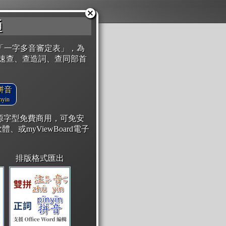
通
「一字多音審定表」，為
速查、查造詞、查同部首
拼音
yin
開源字型免費商用，可免安
體、或myViewBoard電子
排版格式匯出