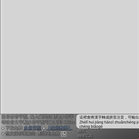
字型下載
排版格式匯出
國語課本生詞
中文檢定分級
兩岸發音差異
匯出表格
注音拼音字型, 輸入瞬間自動選多音字
這裡會將漢字轉成拼音注音，可輸出成
帶注音文字配多音字型可複製到 Office
Zhèlǐ huì jiāng hànzì zhuǎnchéng p
chéng biǎogé
● 下載免費
多音字型
●
【使用教學】
格式
● 也支援存圖輸出: 點選右上角
轉換工具