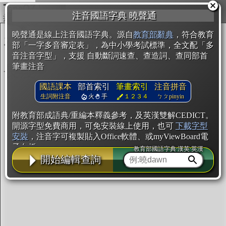
複製
注音國語字典 曉聲通
開始編輯
曉聲通是線上注音國語字典。源自
教育部辭典
，符合教育
部「一字多音審定表」，為中小學考試標準，全文配「多
音注音字型」，支援 自動斷詞速查、查造詞、查同部首
筆畫注音
國語課本
部首索引
筆畫索引
注音拼音
生詞附注音
火
手
１２３４
ㄅㄆpinyin
附教育部成語典/重編本釋義參考，及英漢雙解CEDICT。
開源字型免費商用，可免安裝線上使用，也可
下載字型
安裝
，注音字可複製貼入Office軟體、或myViewBoard電
子白板。
教育部國語字典·漢英·英漢
開始編輯查詢
辭典使用方法
注音IVS字型編輯器