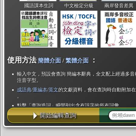
國語課本生詞
中文檢定分級
兩岸發音差異
使用方法
：
簡體介面
/
繁體介面
輸入中文，預設會查詢 簡編本辭典，全文配上經過多音
注音字型。
成語典
/
重編本
/
英文
的文獻資料，會在查詢時自動附加在
。
點擊「查詢造詞」瞬間列出含有該字的所有詞彙。
開始編輯查詢
點「部首」瞬間列出所有「同部首字」。也支援查詢「
辭典解釋的全文都經過自動斷詞，點擊便可瞬間「連續
用手動重複輸入。