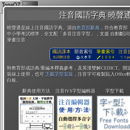
複製
注音國語字典 曉聲
曉聲通是線上注音國語字典。源自
教育部辭典
，符合教育部
中小學考試標準，全文配「多音注音字型」，支援 自動斷詞
筆畫注音
國語課本
部首索引
筆畫索引
注音
生詞附注音
火
手
１２３４
ㄅㄆpin
附教育部成語典/重編本釋義參考，及英漢雙解CEDICT。
裝線上使用，也可
下載字型安裝
，注音字可複製貼入Office軟
白板。
辭典使用方法
注音IVS字型編輯器
字型下載