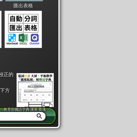
匯出表格
校正的
下方
教育部國語字典·漢英·英漢
同注音」或「同筆畫」。
查詢」此字詞的解釋，不