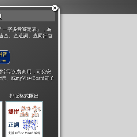
通
「一字多音審定表」，為
速查、查造詞、查同部首
拼音
yin
開源字型免費商用，可免安
體、或myViewBoard電子
排版格式匯出