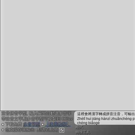
字型下載
排版格式匯出
國語課本生詞
中文檢定分級
兩岸發音差異
匯出表格
注音拼音字型, 輸入瞬間自動選多音字
這裡會將漢字轉成拼音注音，可輸出成
帶注音文字配多音字型可複製到 Office
Zhèlǐ huì jiāng hànzì zhuǎnchéng p
chéng biǎogé
● 下載免費
多音字型
●
【使用教學】
格式
● 也支援存圖輸出: 點選右上角
轉換工具