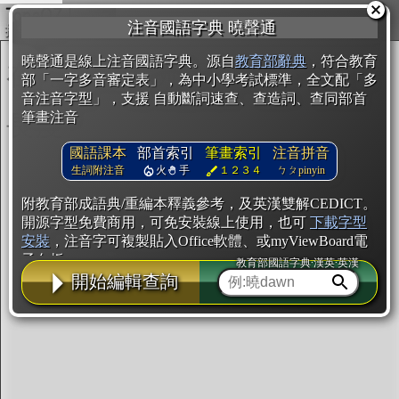
複製
注音國語字典 曉聲通
開始編輯
曉聲通是線上注音國語字典。源自
教育部辭典
，符合教育
部「一字多音審定表」，為中小學考試標準，全文配「多
音注音字型」，支援 自動斷詞速查、查造詞、查同部首
筆畫注音
國語課本
部首索引
筆畫索引
注音拼音
生詞附注音
火
手
１２３４
ㄅㄆpinyin
附教育部成語典/重編本釋義參考，及英漢雙解CEDICT。
開源字型免費商用，可免安裝線上使用，也可
下載字型
安裝
，注音字可複製貼入Office軟體、或myViewBoard電
子白板。
教育部國語字典·漢英·英漢
開始編輯查詢
辭典使用方法
注音IVS字型編輯器