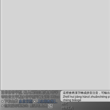
字型下載
排版格式匯出
國語課本生詞
中文檢定分級
兩岸發音差異
匯出表格
注音拼音字型, 輸入瞬間自動選多音字
這裡會將漢字轉成拼音注音，可輸出成
帶注音文字配多音字型可複製到 Office
Zhèlǐ huì jiāng hànzì zhuǎnchéng p
chéng biǎogé
● 下載免費
多音字型
●
【使用教學】
格式
● 也支援存圖輸出: 點選右上角
轉換工具