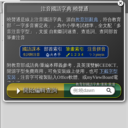
複製
注音國語字典 曉聲通
開始編輯
曉聲通是線上注音國語字典。源自
教育部辭典
，符合教育
部「一字多音審定表」，為中小學考試標準，全文配「多
音注音字型」，支援 自動斷詞速查、查造詞、查同部首
筆畫注音
國語課本
部首索引
筆畫索引
注音拼音
生詞附注音
火
手
１２３４
ㄅㄆpinyin
附教育部成語典/重編本釋義參考，及英漢雙解CEDICT。
開源字型免費商用，可免安裝線上使用，也可
下載字型
安裝
，注音字可複製貼入Office軟體、或myViewBoard電
子白板。
教育部國語字典·漢英·英漢
開始編輯查詢
辭典使用方法
注音IVS字型編輯器