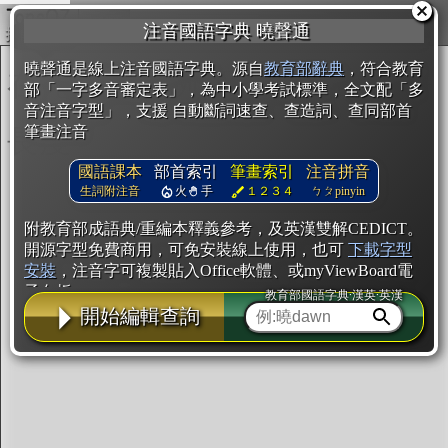
複製
注音國語字典 曉聲通
開始編輯
曉聲通是線上注音國語字典。源自
教育部辭典
，符合教育
部「一字多音審定表」，為中小學考試標準，全文配「多
音注音字型」，支援 自動斷詞速查、查造詞、查同部首
筆畫注音
國語課本
部首索引
筆畫索引
注音拼音
生詞附注音
火
手
１２３４
ㄅㄆpinyin
附教育部成語典/重編本釋義參考，及英漢雙解CEDICT。
開源字型免費商用，可免安裝線上使用，也可
下載字型
安裝
，注音字可複製貼入Office軟體、或myViewBoard電
子白板。
教育部國語字典·漢英·英漢
開始編輯查詢
辭典使用方法
注音IVS字型編輯器