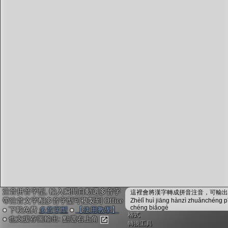
字型下載
排版格式匯出
國語課本生詞
中文檢定分級
兩岸發音差異
匯出表格
注音拼音字型, 輸入瞬間自動選多音字
這裡會將漢字轉成拼音注音，可輸出成
帶注音文字配多音字型可複製到 Office
Zhèlǐ huì jiāng hànzì zhuǎnchéng p
chéng biǎogé
● 下載免費
多音字型
●
【使用教學】
格式
● 也支援存圖輸出: 點選右上角
轉換工具