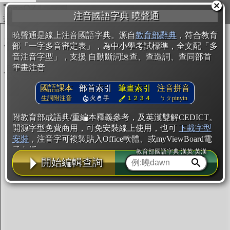
複製
注音國語字典 曉聲通
開始編輯
曉聲通是線上注音國語字典。源自
教育部辭典
，符合教育
部「一字多音審定表」，為中小學考試標準，全文配「多
音注音字型」，支援 自動斷詞速查、查造詞、查同部首
筆畫注音
國語課本
部首索引
筆畫索引
注音拼音
生詞附注音
火
手
１２３４
ㄅㄆpinyin
附教育部成語典/重編本釋義參考，及英漢雙解CEDICT。
開源字型免費商用，可免安裝線上使用，也可
下載字型
安裝
，注音字可複製貼入Office軟體、或myViewBoard電
子白板。
教育部國語字典·漢英·英漢
開始編輯查詢
辭典使用方法
注音IVS字型編輯器