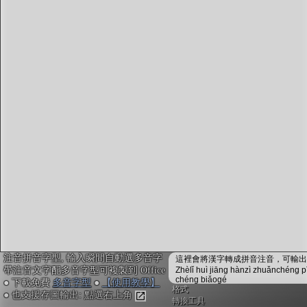
字型下載
排版格式匯出
國語課本生詞
中文檢定分級
兩岸發音差異
匯出表格
注音拼音字型, 輸入瞬間自動選多音字
這裡會將漢字轉成拼音注音，可輸出成
帶注音文字配多音字型可複製到 Office
Zhèlǐ huì jiāng hànzì zhuǎnchéng p
chéng biǎogé
● 下載免費
多音字型
●
【使用教學】
格式
● 也支援存圖輸出: 點選右上角
轉換工具