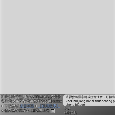
字型下載
排版格式匯出
國語課本生詞
中文檢定分級
兩岸發音差異
匯出表格
注音拼音字型, 輸入瞬間自動選多音字
這裡會將漢字轉成拼音注音，可輸出成
帶注音文字配多音字型可複製到 Office
Zhèlǐ huì jiāng hànzì zhuǎnchéng p
chéng biǎogé
● 下載免費
多音字型
●
【使用教學】
格式
● 也支援存圖輸出: 點選右上角
轉換工具