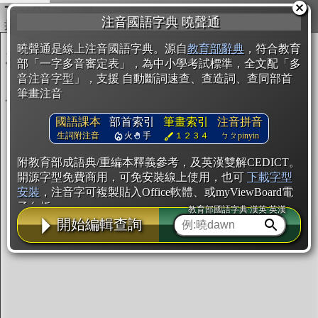
複製
注音國語字典 曉聲通
開始編輯
曉聲通是線上注音國語字典。源自
教育部辭典
，符合教育
部「一字多音審定表」，為中小學考試標準，全文配「多
音注音字型」，支援 自動斷詞速查、查造詞、查同部首
筆畫注音
國語課本
部首索引
筆畫索引
注音拼音
生詞附注音
火
手
１２３４
ㄅㄆpinyin
附教育部成語典/重編本釋義參考，及英漢雙解CEDICT。
開源字型免費商用，可免安裝線上使用，也可
下載字型
安裝
，注音字可複製貼入Office軟體、或myViewBoard電
子白板。
教育部國語字典·漢英·英漢
開始編輯查詢
辭典使用方法
注音IVS字型編輯器