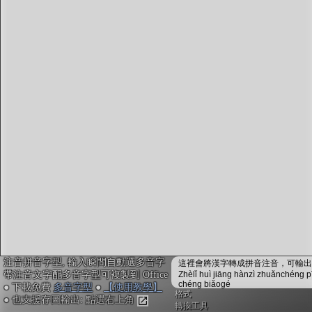
字型下載
排版格式匯出
國語課本生詞
中文檢定分級
兩岸發音差異
匯出表格
注音拼音字型, 輸入瞬間自動選多音字
這裡會將漢字轉成拼音注音，可輸出成
帶注音文字配多音字型可複製到 Office
Zhèlǐ huì jiāng hànzì zhuǎnchéng p
chéng biǎogé
● 下載免費
多音字型
●
【使用教學】
格式
● 也支援存圖輸出: 點選右上角
轉換工具