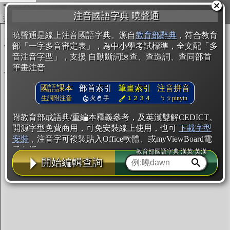
複製
注音國語字典 曉聲通
開始編輯
曉聲通是線上注音國語字典。源自
教育部辭典
，符合教育
部「一字多音審定表」，為中小學考試標準，全文配「多
音注音字型」，支援 自動斷詞速查、查造詞、查同部首
筆畫注音
國語課本
部首索引
筆畫索引
注音拼音
生詞附注音
火
手
１２３４
ㄅㄆpinyin
附教育部成語典/重編本釋義參考，及英漢雙解CEDICT。
開源字型免費商用，可免安裝線上使用，也可
下載字型
安裝
，注音字可複製貼入Office軟體、或myViewBoard電
子白板。
教育部國語字典·漢英·英漢
開始編輯查詢
辭典使用方法
注音IVS字型編輯器