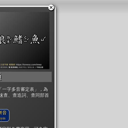
通
「一字多音審定表」，為
速查、查造詞、查同部首
拼音
yin