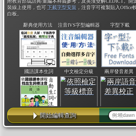
附教育部成語典/重編本釋義參考，及英漢雙解CEDICT。
裝線上使用，也可
下載字型安裝
，注音字可複製貼入Office軟
白板。
辭典使用方法
注音IVS字型編輯器
字型下載
國語課本生詞
中文檢定分級
兩岸發音差異
開始編輯查詢
使用方法
：
簡體介面
/
繁體介面