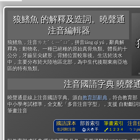
狼鰭魚 的解釋及造詞。曉聲通
注音編輯器
狼鰭魚，注音ㄌㄤˊ ㄑㄧˊ ㄩˊ，拼音láng qí yú，辭典解
釋為：動物名。一種已絕種的原始真骨魚類。體長約十
公分，牙齒呈尖鏟形，背鰭位置較靠後。生活於淡水
中，主要分布於大陸地區北部，為中生代後期東南亞地
區的特有魚類。
注音國語字典 曉聲
曉聲通是線上注音國語字典。源自
教育部辭典
，符合教育部
中小學考試標準，全文配「多音注音字型」，支援 自動斷詞
筆畫注音
國語課本
部首索引
筆畫索引
注音
生詞附注音
火
手
１２３４
ㄅㄆpin