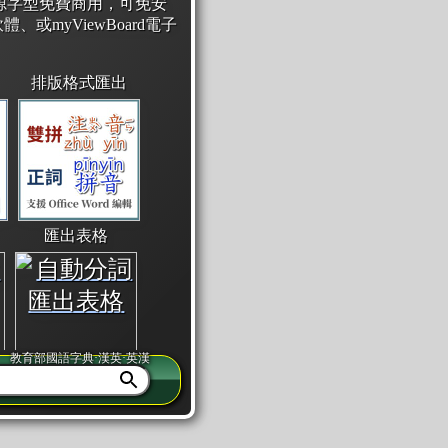
開源字型免費商用，可免安
體、或myViewBoard電子
排版格式匯出
匯出表格
教育部國語字典·漢英·英漢