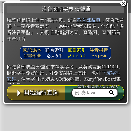
複製
注音國語字典 曉聲通
開始編輯
曉聲通是線上注音國語字典。源自
教育部辭典
，符合教育
部「一字多音審定表」，為中小學考試標準，全文配「多
音注音字型」，支援 自動斷詞速查、查造詞、查同部首
筆畫注音
國語課本
部首索引
筆畫索引
注音拼音
生詞附注音
火
手
１２３４
ㄅㄆpinyin
附教育部成語典/重編本釋義參考，及英漢雙解CEDICT。
開源字型免費商用，可免安裝線上使用，也可
下載字型
安裝
，注音字可複製貼入Office軟體、或myViewBoard電
子白板。
教育部國語字典·漢英·英漢
開始編輯查詢
辭典使用方法
注音IVS字型編輯器