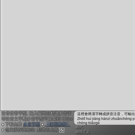
字型下載
排版格式匯出
國語課本生詞
中文檢定分級
兩岸發音差異
匯出表格
注音拼音字型, 輸入瞬間自動選多音字
這裡會將漢字轉成拼音注音，可輸出成
帶注音文字配多音字型可複製到 Office
Zhèlǐ huì jiāng hànzì zhuǎnchéng p
chéng biǎogé
● 下載免費
多音字型
●
【使用教學】
格式
● 也支援存圖輸出: 點選右上角
轉換工具