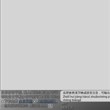
字型下載
排版格式匯出
國語課本生詞
中文檢定分級
兩岸發音差異
匯出表格
注音拼音字型, 輸入瞬間自動選多音字
這裡會將漢字轉成拼音注音，可輸出成
帶注音文字配多音字型可複製到 Office
Zhèlǐ huì jiāng hànzì zhuǎnchéng p
chéng biǎogé
● 下載免費
多音字型
●
【使用教學】
格式
● 也支援存圖輸出: 點選右上角
轉換工具