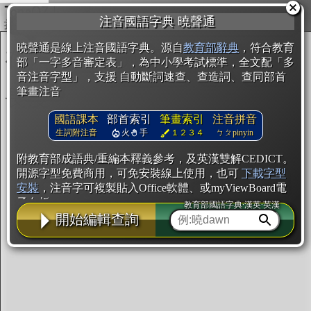
複製
注音國語字典 曉聲通
開始編輯
曉聲通是線上注音國語字典。源自
教育部辭典
，符合教育
部「一字多音審定表」，為中小學考試標準，全文配「多
音注音字型」，支援 自動斷詞速查、查造詞、查同部首
筆畫注音
國語課本
部首索引
筆畫索引
注音拼音
生詞附注音
火
手
１２３４
ㄅㄆpinyin
附教育部成語典/重編本釋義參考，及英漢雙解CEDICT。
開源字型免費商用，可免安裝線上使用，也可
下載字型
安裝
，注音字可複製貼入Office軟體、或myViewBoard電
子白板。
教育部國語字典·漢英·英漢
開始編輯查詢
辭典使用方法
注音IVS字型編輯器