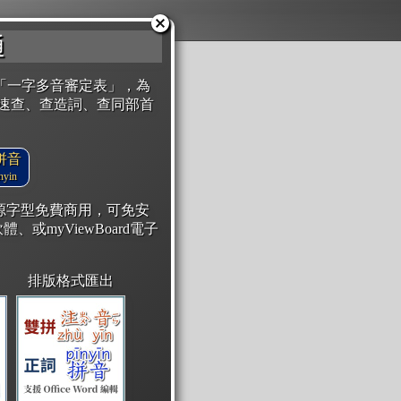
通
「一字多音審定表」，為
速查、查造詞、查同部首
拼音
yin
開源字型免費商用，可免安
體、或myViewBoard電子
排版格式匯出