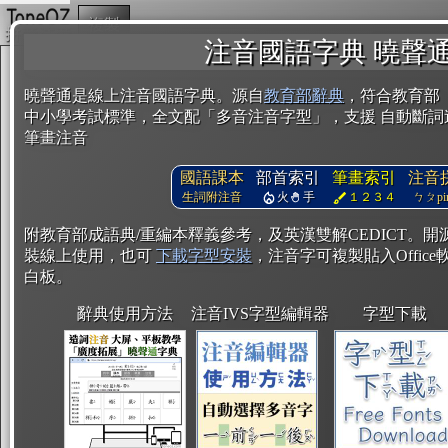
複製
注音國語字典 曉聲
曉聲通是線上注音國語字典。源自
教育部辭典
，符合教育部
中小學考試標準，全文配「多音注音字型」，支援 自動斷詞
筆畫注音
國語課本
部首索引
筆畫索引
注音
生詞附注音
火
手
１２３４
ㄅㄆpin
附教育部成語典/重編本釋義參考，及英漢雙解CEDICT。
裝線上使用，也可
下載字型安裝
，注音字可複製貼入Office軟
白板。
辭典使用方法
注音IVS字型編輯器
字型下載