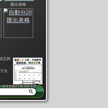
匯出表格
校正的
下方
教育部國語字典·漢英·英漢
同注音」或「同筆畫」。
查詢」此字詞的解釋，不