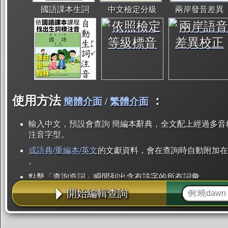
國語課本生詞
中文檢定分級
兩岸發音差異
使用方法
：
簡體介面
/
繁體介面
輸入中文，預設會查詢 簡編本辭典，全文配上經過多音
注音字型。
成語典
/
重編本
/
英文
的文獻資料，會在查詢時自動附加在
。
點擊「查詢造詞」瞬間列出含有該字的所有詞彙。
開始編輯查詢
點「部首」瞬間列出所有「同部首字」。也支援查詢「
辭典解釋的全文都經過自動斷詞，點擊便可瞬間「連續
用手動重複輸入。