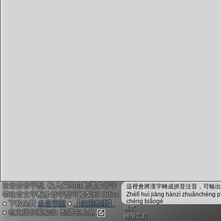
字型下載
排版格式匯出
國語課本生詞
中文檢定分級
兩岸發音差異
匯出表格
注音拼音字型, 輸入瞬間自動選多音字
這裡會將漢字轉成拼音注音，可輸出成
帶注音文字配多音字型可複製到 Office
Zhèlǐ huì jiāng hànzì zhuǎnchéng p
chéng biǎogé
● 下載免費
多音字型
●
【使用教學】
格式
● 也支援存圖輸出: 點選右上角
轉換工具