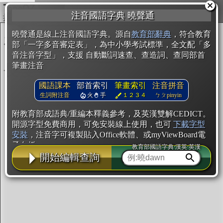
複製
注音國語字典 曉聲通
開始編輯
曉聲通是線上注音國語字典。源自
教育部辭典
，符合教育
部「一字多音審定表」，為中小學考試標準，全文配「多
音注音字型」，支援 自動斷詞速查、查造詞、查同部首
筆畫注音
國語課本
部首索引
筆畫索引
注音拼音
生詞附注音
火
手
１２３４
ㄅㄆpinyin
附教育部成語典/重編本釋義參考，及英漢雙解CEDICT。
開源字型免費商用，可免安裝線上使用，也可
下載字型
安裝
，注音字可複製貼入Office軟體、或myViewBoard電
子白板。
教育部國語字典·漢英·英漢
開始編輯查詢
辭典使用方法
注音IVS字型編輯器