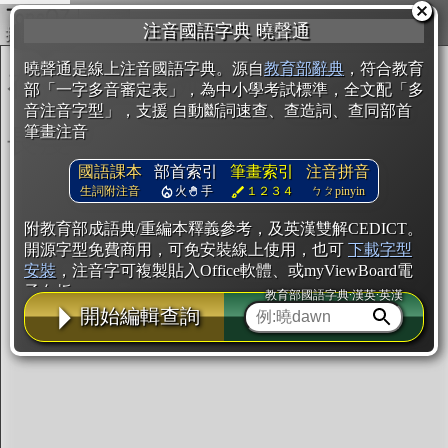
複製
注音國語字典 曉聲通
開始編輯
曉聲通是線上注音國語字典。源自
教育部辭典
，符合教育
部「一字多音審定表」，為中小學考試標準，全文配「多
音注音字型」，支援 自動斷詞速查、查造詞、查同部首
筆畫注音
國語課本
部首索引
筆畫索引
注音拼音
生詞附注音
火
手
１２３４
ㄅㄆpinyin
附教育部成語典/重編本釋義參考，及英漢雙解CEDICT。
開源字型免費商用，可免安裝線上使用，也可
下載字型
安裝
，注音字可複製貼入Office軟體、或myViewBoard電
子白板。
教育部國語字典·漢英·英漢
開始編輯查詢
辭典使用方法
注音IVS字型編輯器