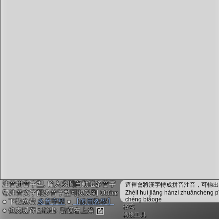
字型下載
排版格式匯出
國語課本生詞
中文檢定分級
兩岸發音差異
匯出表格
注音拼音字型, 輸入瞬間自動選多音字
這裡會將漢字轉成拼音注音，可輸出成
帶注音文字配多音字型可複製到 Office
Zhèlǐ huì jiāng hànzì zhuǎnchéng p
chéng biǎogé
● 下載免費
多音字型
●
【使用教學】
格式
● 也支援存圖輸出: 點選右上角
轉換工具