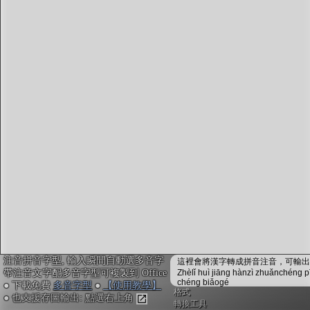
字型下載
排版格式匯出
國語課本生詞
中文檢定分級
兩岸發音差異
匯出表格
注音拼音字型, 輸入瞬間自動選多音字
這裡會將漢字轉成拼音注音，可輸出成
帶注音文字配多音字型可複製到 Office
Zhèlǐ huì jiāng hànzì zhuǎnchéng p
chéng biǎogé
● 下載免費
多音字型
●
【使用教學】
格式
● 也支援存圖輸出: 點選右上角
轉換工具