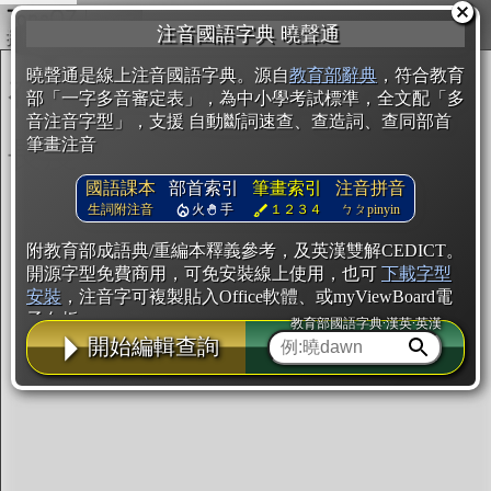
複製
注音國語字典 曉聲通
開始編輯
曉聲通是線上注音國語字典。源自
教育部辭典
，符合教育
部「一字多音審定表」，為中小學考試標準，全文配「多
音注音字型」，支援 自動斷詞速查、查造詞、查同部首
筆畫注音
國語課本
部首索引
筆畫索引
注音拼音
生詞附注音
火
手
１２３４
ㄅㄆpinyin
附教育部成語典/重編本釋義參考，及英漢雙解CEDICT。
開源字型免費商用，可免安裝線上使用，也可
下載字型
安裝
，注音字可複製貼入Office軟體、或myViewBoard電
子白板。
教育部國語字典·漢英·英漢
開始編輯查詢
辭典使用方法
注音IVS字型編輯器