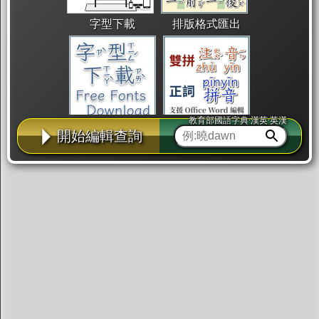
字型下載
排版格式匯出
教育部國語字典·漢英·英漢
國語課本生詞
中文檢定分級
兩岸發音差異
開始編輯查詢
匯出表格