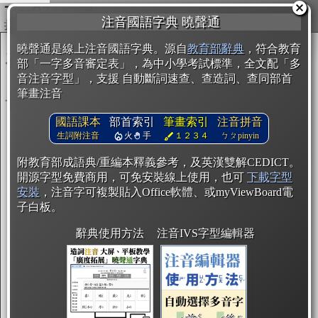
複製
注音國語字典 曉聲通
開始編輯
曉聲通是線上注音國語字典。源自
教育部辭典
，符合教育
部「一字多音審定表」，為中小學考試標準，全文配「多
音注音字型」，支援 自動斷詞速查、查造詞、查同部首
筆畫注音
國語課本
部首索引
筆畫索引
注音拼音
生詞附注音
火
手
１２３４
ㄅㄆpinyin
附教育部成語典/重編本釋義參考，及英漢雙解CEDICT。
開源字型免費商用，可免安裝線上使用，也可
下載字型
安裝
，注音字可複製貼入Office軟體、或myViewBoard電
子白板。
辭典使用方法
注音IVS字型編輯器