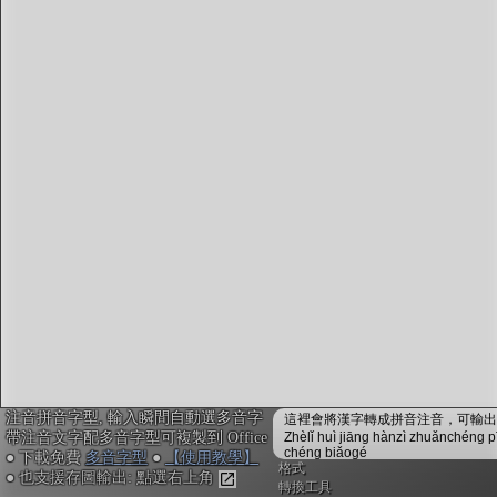
注音編輯器
：
鍵入或貼上中文。輸入瞬間會自動配上注音拼音，並
校正多音字，不用安裝免設定
複製文字時，會自動內嵌注音拼音資訊，可貼入電子
白板myViewBoard搭配內建的「注音楷體」，或貼入
Office搭配
免費多音字型
來顯示正確的拼音注音
不安裝字型也可用! Google Doc或Canva不支援字型也
沒關係, 點右上「圖輸出」做出透明背景注音圖，敲
右鍵複製，再貼入其他軟體或手機App即可
「ToneOZ澳聲通」
關於澳聲通/字典資料來源
簡體字版
注音拼音字型, 輸入瞬間自動選多音字
鼓勵或建言：作者聯絡方式
這裡會將漢字轉成拼音注音，可輸出成
帶注音文字配多音字型可複製到 Office
Zhèlǐ huì jiāng hànzì zhuǎnchéng p
jeffreyx@gmail.com
chéng biǎogé
● 下載免費
多音字型
●
【使用教學】
FB臉書討論區：
聲通曉百科
格式
● 也支援存圖輸出: 點選右上角
WeChat：chihlinhsuan
轉換工具