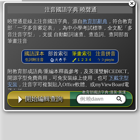
注音國語字典 曉聲通
曉聲通是線上注音國語字典。源自
教育部辭典
，符合教育
部「一字多音審定表」，為中小學考試標準，全文配「多
音注音字型」，支援 自動斷詞速查、查造詞、查同部首
筆畫注音
國語課本
部首索引
筆畫索引
注音拼音
生詞附注音
火
手
１２３４
ㄅㄆpinyin
附教育部成語典/重編本釋義參考，及英漢雙解CEDICT。
開源字型免費商用，可免安裝線上使用，也可
下載字型
安裝
，注音字可複製貼入Office軟體、或myViewBoard電
子白板。
教育部國語字典·漢英·英漢
開始編輯查詢
辭典使用方法
注音IVS字型編輯器