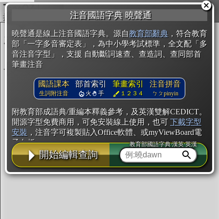
複製
注音國語字典 曉聲通
開始編輯
曉聲通是線上注音國語字典。源自
教育部辭典
，符合教育
部「一字多音審定表」，為中小學考試標準，全文配「多
音注音字型」，支援 自動斷詞速查、查造詞、查同部首
筆畫注音
國語課本
部首索引
筆畫索引
注音拼音
生詞附注音
火
手
１２３４
ㄅㄆpinyin
附教育部成語典/重編本釋義參考，及英漢雙解CEDICT。
開源字型免費商用，可免安裝線上使用，也可
下載字型
安裝
，注音字可複製貼入Office軟體、或myViewBoard電
子白板。
教育部國語字典·漢英·英漢
開始編輯查詢
辭典使用方法
注音IVS字型編輯器