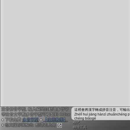
字型下載
排版格式匯出
國語課本生詞
中文檢定分級
兩岸發音差異
匯出表格
注音拼音字型, 輸入瞬間自動選多音字
這裡會將漢字轉成拼音注音，可輸出成
帶注音文字配多音字型可複製到 Office
Zhèlǐ huì jiāng hànzì zhuǎnchéng p
chéng biǎogé
● 下載免費
多音字型
●
【使用教學】
格式
● 也支援存圖輸出: 點選右上角
轉換工具