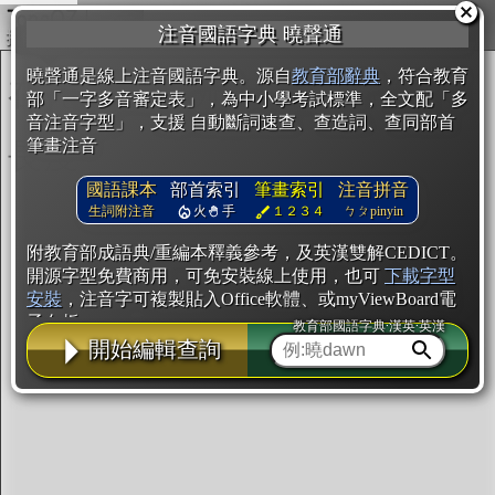
複製
注音國語字典 曉聲通
開始編輯
曉聲通是線上注音國語字典。源自
教育部辭典
，符合教育
部「一字多音審定表」，為中小學考試標準，全文配「多
音注音字型」，支援 自動斷詞速查、查造詞、查同部首
筆畫注音
國語課本
部首索引
筆畫索引
注音拼音
生詞附注音
火
手
１２３４
ㄅㄆpinyin
附教育部成語典/重編本釋義參考，及英漢雙解CEDICT。
開源字型免費商用，可免安裝線上使用，也可
下載字型
安裝
，注音字可複製貼入Office軟體、或myViewBoard電
子白板。
教育部國語字典·漢英·英漢
開始編輯查詢
辭典使用方法
注音IVS字型編輯器