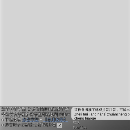
字型下載
排版格式匯出
國語課本生詞
中文檢定分級
兩岸發音差異
匯出表格
注音拼音字型, 輸入瞬間自動選多音字
這裡會將漢字轉成拼音注音，可輸出成
帶注音文字配多音字型可複製到 Office
Zhèlǐ huì jiāng hànzì zhuǎnchéng p
chéng biǎogé
● 下載免費
多音字型
●
【使用教學】
格式
● 也支援存圖輸出: 點選右上角
轉換工具