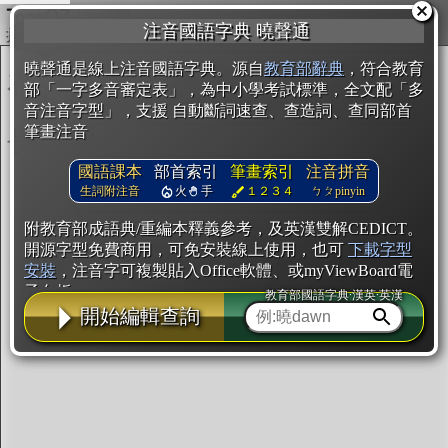
複製
注音國語字典 曉聲通
開始編輯
曉聲通是線上注音國語字典。源自
教育部辭典
，符合教育
部「一字多音審定表」，為中小學考試標準，全文配「多
音注音字型」，支援 自動斷詞速查、查造詞、查同部首
筆畫注音
國語課本
部首索引
筆畫索引
注音拼音
生詞附注音
火
手
１２３４
ㄅㄆpinyin
附教育部成語典/重編本釋義參考，及英漢雙解CEDICT。
開源字型免費商用，可免安裝線上使用，也可
下載字型
安裝
，注音字可複製貼入Office軟體、或myViewBoard電
子白板。
教育部國語字典·漢英·英漢
開始編輯查詢
辭典使用方法
注音IVS字型編輯器