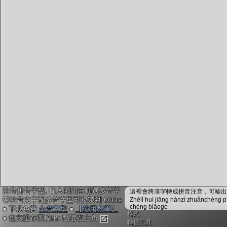
字型下載
排版格式匯出
國語課本生詞
中文檢定分級
兩岸發音差異
匯出表格
注音拼音字型, 輸入瞬間自動選多音字
這裡會將漢字轉成拼音注音，可輸出成
帶注音文字配多音字型可複製到 Office
Zhèlǐ huì jiāng hànzì zhuǎnchéng p
chéng biǎogé
● 下載免費
多音字型
●
【使用教學】
格式
● 也支援存圖輸出: 點選右上角
轉換工具