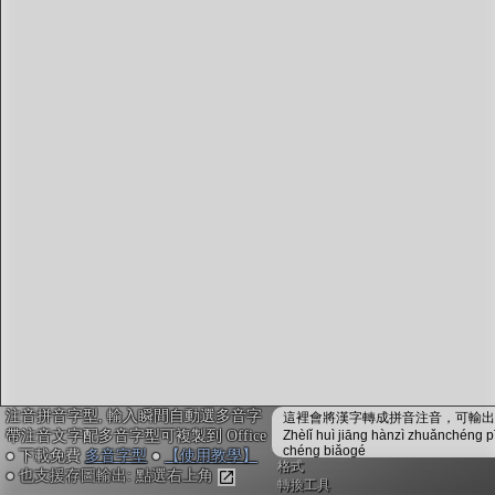
字型下載
排版格式匯出
國語課本生詞
中文檢定分級
兩岸發音差異
匯出表格
注音拼音字型, 輸入瞬間自動選多音字
這裡會將漢字轉成拼音注音，可輸出成
帶注音文字配多音字型可複製到 Office
Zhèlǐ huì jiāng hànzì zhuǎnchéng p
chéng biǎogé
● 下載免費
多音字型
●
【使用教學】
格式
● 也支援存圖輸出: 點選右上角
轉換工具