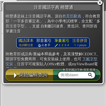
複製
注音國語字典 曉聲通
開始編輯
曉聲通是線上注音國語字典。源自
教育部辭典
，符合教育
部「一字多音審定表」，為中小學考試標準，全文配「多
音注音字型」，支援 自動斷詞速查、查造詞、查同部首
筆畫注音
國語課本
部首索引
筆畫索引
注音拼音
生詞附注音
火
手
１２３４
ㄅㄆpinyin
附教育部成語典/重編本釋義參考，及英漢雙解CEDICT。
開源字型免費商用，可免安裝線上使用，也可
下載字型
安裝
，注音字可複製貼入Office軟體、或myViewBoard電
子白板。
教育部國語字典·漢英·英漢
開始編輯查詢
辭典使用方法
注音IVS字型編輯器