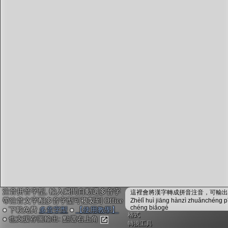
字型下載
排版格式匯出
國語課本生詞
中文檢定分級
兩岸發音差異
匯出表格
注音拼音字型, 輸入瞬間自動選多音字
這裡會將漢字轉成拼音注音，可輸出成
帶注音文字配多音字型可複製到 Office
Zhèlǐ huì jiāng hànzì zhuǎnchéng p
chéng biǎogé
● 下載免費
多音字型
●
【使用教學】
格式
● 也支援存圖輸出: 點選右上角
轉換工具