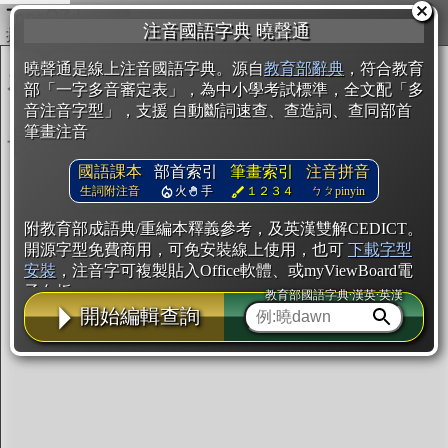
複製
注音國語字典 曉聲通
開始編輯
曉聲通是線上注音國語字典。源自
教育部辭典
，符合教育
部「一字多音審定表」，為中小學考試標準，全文配「多
音注音字型」，支援 自動斷詞速查、查造詞、查同部首
筆畫注音
國語課本
部首索引
筆畫索引
注音拼音
生詞附注音
火
手
１２３４
ㄅㄆpinyin
附教育部成語典/重編本釋義參考，及英漢雙解CEDICT。
開源字型免費商用，可免安裝線上使用，也可
下載字型
安裝
，注音字可複製貼入Office軟體、或myViewBoard電
子白板。
教育部國語字典·漢英·英漢
開始編輯查詢
辭典使用方法
注音IVS字型編輯器