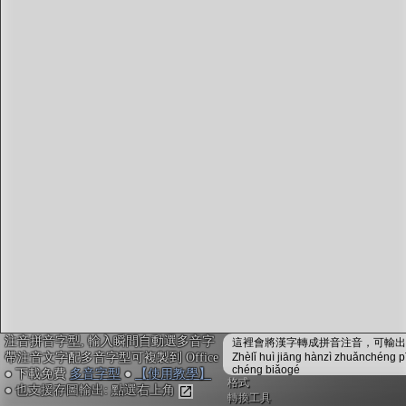
字型下載
排版格式匯出
國語課本生詞
中文檢定分級
兩岸發音差異
匯出表格
注音拼音字型, 輸入瞬間自動選多音字
這裡會將漢字轉成拼音注音，可輸出成
帶注音文字配多音字型可複製到 Office
Zhèlǐ huì jiāng hànzì zhuǎnchéng p
chéng biǎogé
● 下載免費
多音字型
●
【使用教學】
格式
● 也支援存圖輸出: 點選右上角
轉換工具