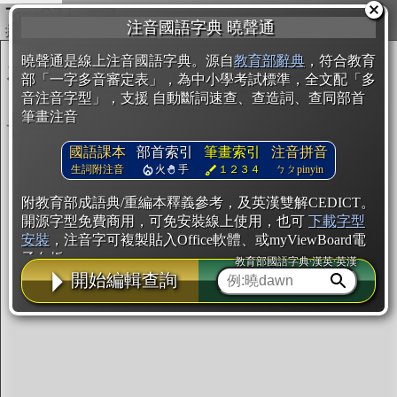
複製
注音國語字典 曉聲通
開始編輯
曉聲通是線上注音國語字典。源自
教育部辭典
，符合教育
部「一字多音審定表」，為中小學考試標準，全文配「多
音注音字型」，支援 自動斷詞速查、查造詞、查同部首
筆畫注音
國語課本
部首索引
筆畫索引
注音拼音
生詞附注音
火
手
１２３４
ㄅㄆpinyin
附教育部成語典/重編本釋義參考，及英漢雙解CEDICT。
開源字型免費商用，可免安裝線上使用，也可
下載字型
安裝
，注音字可複製貼入Office軟體、或myViewBoard電
子白板。
教育部國語字典·漢英·英漢
開始編輯查詢
辭典使用方法
注音IVS字型編輯器