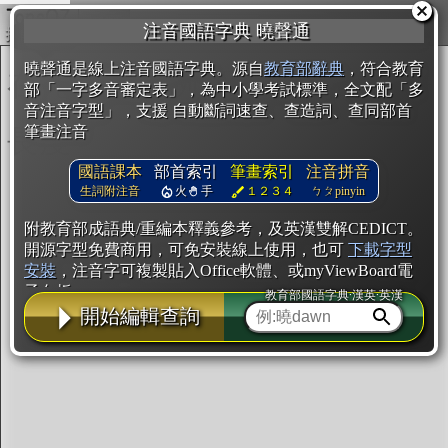
複製
注音國語字典 曉聲通
開始編輯
曉聲通是線上注音國語字典。源自
教育部辭典
，符合教育
部「一字多音審定表」，為中小學考試標準，全文配「多
音注音字型」，支援 自動斷詞速查、查造詞、查同部首
筆畫注音
國語課本
部首索引
筆畫索引
注音拼音
生詞附注音
火
手
１２３４
ㄅㄆpinyin
附教育部成語典/重編本釋義參考，及英漢雙解CEDICT。
開源字型免費商用，可免安裝線上使用，也可
下載字型
安裝
，注音字可複製貼入Office軟體、或myViewBoard電
子白板。
教育部國語字典·漢英·英漢
開始編輯查詢
辭典使用方法
注音IVS字型編輯器