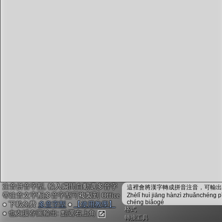
字型下載
排版格式匯出
國語課本生詞
中文檢定分級
兩岸發音差異
匯出表格
注音拼音字型, 輸入瞬間自動選多音字
這裡會將漢字轉成拼音注音，可輸出成
帶注音文字配多音字型可複製到 Office
Zhèlǐ huì jiāng hànzì zhuǎnchéng p
chéng biǎogé
● 下載免費
多音字型
●
【使用教學】
格式
● 也支援存圖輸出: 點選右上角
轉換工具