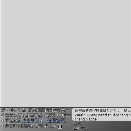
字型下載
排版格式匯出
國語課本生詞
中文檢定分級
兩岸發音差異
匯出表格
注音拼音字型, 輸入瞬間自動選多音字
這裡會將漢字轉成拼音注音，可輸出成
帶注音文字配多音字型可複製到 Office
Zhèlǐ huì jiāng hànzì zhuǎnchéng p
chéng biǎogé
● 下載免費
多音字型
●
【使用教學】
格式
● 也支援存圖輸出: 點選右上角
轉換工具