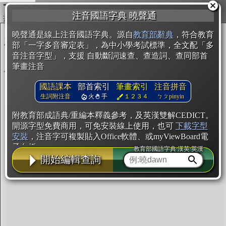
複製
注音國語字典 曉聲通
開始編輯
曉聲通是線上注音國語字典。源自
教育部辭典
，符合教育
部「一字多音審定表」，為中小學考試標準，全文配「多
音注音字型」，支援 自動斷詞速查、查造詞、查同部首
筆畫注音
國語課本
部首索引
筆畫索引
注音拼音
生詞附注音
火
手
１２３４
ㄅㄆpinyin
附教育部成語典/重編本釋義參考，及英漢雙解CEDICT。
開源字型免費商用，可免安裝線上使用，也可
下載字型
安裝
，注音字可複製貼入Office軟體、或myViewBoard電
子白板。
教育部國語字典·漢英·英漢
開始編輯查詢
辭典使用方法
注音IVS字型編輯器