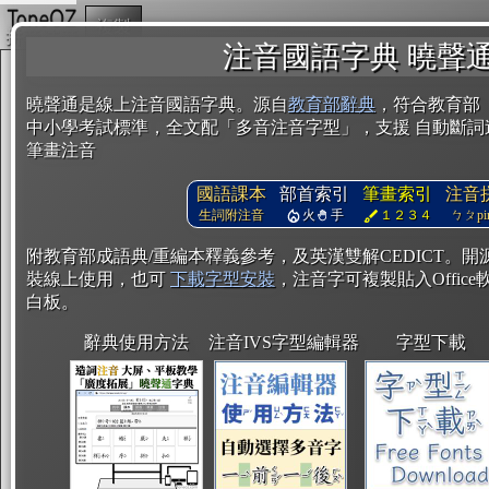
複製
注音國語字典 曉聲
曉聲通是線上注音國語字典。源自
教育部辭典
，符合教育部
中小學考試標準，全文配「多音注音字型」，支援 自動斷詞
筆畫注音
國語課本
部首索引
筆畫索引
注音
生詞附注音
火
手
１２３４
ㄅㄆpin
附教育部成語典/重編本釋義參考，及英漢雙解CEDICT。
裝線上使用，也可
下載字型安裝
，注音字可複製貼入Office軟
白板。
辭典使用方法
注音IVS字型編輯器
字型下載