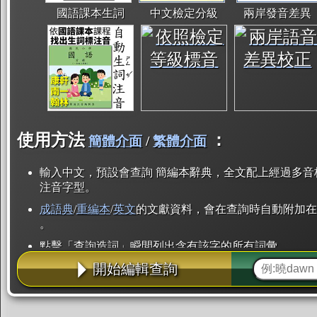
國語課本生詞
中文檢定分級
兩岸發音差異
使用方法
：
簡體介面
/
繁體介面
輸入中文，預設會查詢 簡編本辭典，全文配上經過多音
注音字型。
成語典
/
重編本
/
英文
的文獻資料，會在查詢時自動附加在
。
點擊「查詢造詞」瞬間列出含有該字的所有詞彙。
開始編輯查詢
點「部首」瞬間列出所有「同部首字」。也支援查詢「
辭典解釋的全文都經過自動斷詞，點擊便可瞬間「連續
用手動重複輸入。