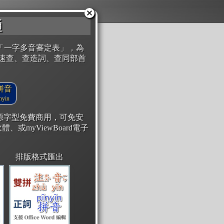
通
「一字多音審定表」，為
速查、查造詞、查同部首
拼音
yin
開源字型免費商用，可免安
體、或myViewBoard電子
排版格式匯出