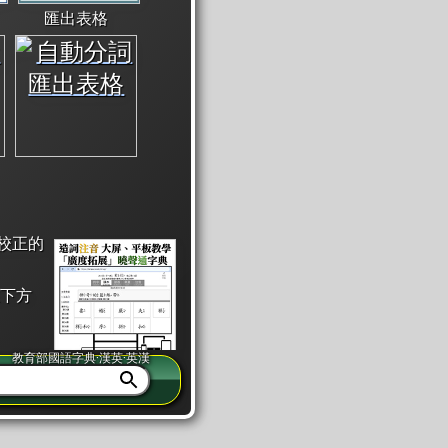
匯出表格
校正的
下方
教育部國語字典·漢英·英漢
同注音」或「同筆畫」。
查詢」此字詞的解釋，不