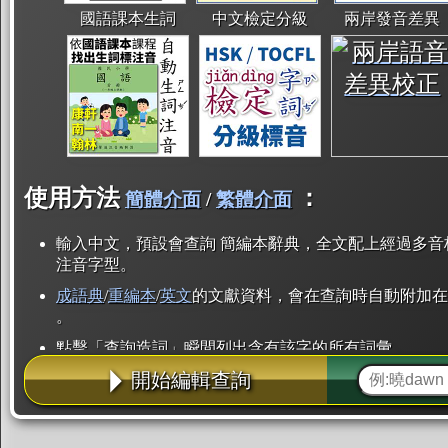
國語課本生詞
中文檢定分級
兩岸發音差異
使用方法
：
簡體介面
/
繁體介面
輸入中文，預設會查詢 簡編本辭典，全文配上經過多音
注音字型。
成語典
/
重編本
/
英文
的文獻資料，會在查詢時自動附加在
。
點擊「查詢造詞」瞬間列出含有該字的所有詞彙。
開始編輯查詢
點「部首」瞬間列出所有「同部首字」。也支援查詢「
辭典解釋的全文都經過自動斷詞，點擊便可瞬間「連續
用手動重複輸入。