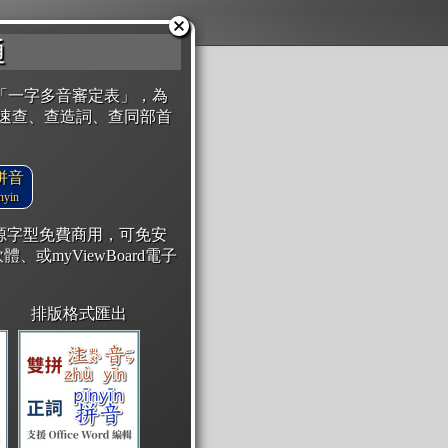
通
「一字多音審定表」，為
速查、查造詞、查同部首
拼音
yin
開源字型免費商用，可免安
體、或myViewBoard電子
排版格式匯出