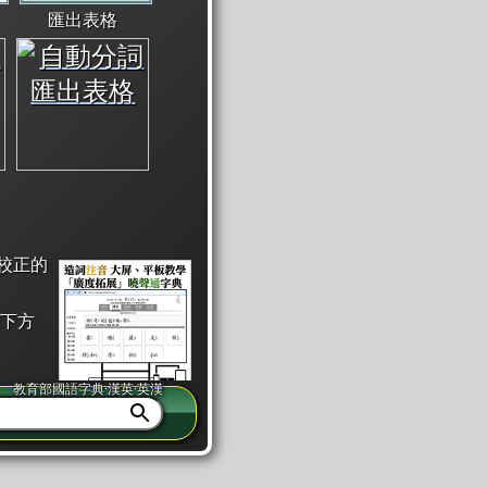
匯出表格
校正的
下方
教育部國語字典·漢英·英漢
同注音」或「同筆畫」。
查詢」此字詞的解釋，不