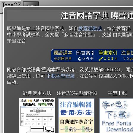
複製
注音國語字典 曉聲
曉聲通是線上注音國語字典。源自
教育部辭典
，符合教育部
中小學考試標準，全文配「多音注音字型」，支援 自動斷詞
筆畫注音
國語課本
部首索引
筆畫索引
注音
生詞附注音
火
手
１２３４
ㄅㄆpin
附教育部成語典/重編本釋義參考，及英漢雙解CEDICT。
裝線上使用，也可
下載字型安裝
，注音字可複製貼入Office軟
白板。
辭典使用方法
注音IVS字型編輯器
字型下載