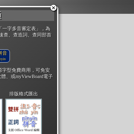
通
「一字多音審定表」，為
速查、查造詞、查同部首
拼音
yin
開源字型免費商用，可免安
體、或myViewBoard電子
排版格式匯出