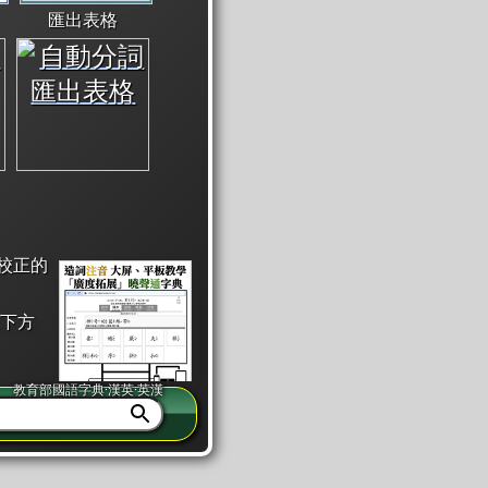
匯出表格
校正的
下方
教育部國語字典·漢英·英漢
同注音」或「同筆畫」。
查詢」此字詞的解釋，不