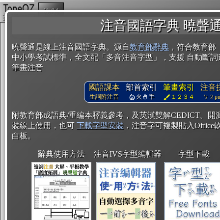
複製
注音國語字典 曉聲
曉聲通是線上注音國語字典。源自
教育部辭典
，符合教育部
中小學考試標準，全文配「多音注音字型」，支援 自動斷詞
筆畫注音
國語課本
部首索引
筆畫索引
注音
生詞附注音
火
手
１２３４
ㄅㄆpin
附教育部成語典/重編本釋義參考，及英漢雙解CEDICT。
裝線上使用，也可
下載字型安裝
，注音字可複製貼入Office軟
白板。
辭典使用方法
注音IVS字型編輯器
字型下載