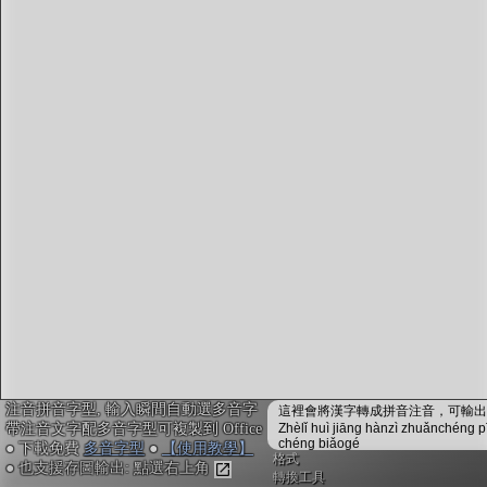
字型下載
排版格式匯出
國語課本生詞
中文檢定分級
兩岸發音差異
匯出表格
注音拼音字型, 輸入瞬間自動選多音字
這裡會將漢字轉成拼音注音，可輸出成
帶注音文字配多音字型可複製到 Office
Zhèlǐ huì jiāng hànzì zhuǎnchéng p
chéng biǎogé
● 下載免費
多音字型
●
【使用教學】
格式
● 也支援存圖輸出: 點選右上角
轉換工具