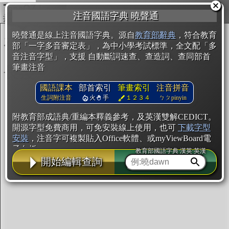
複製
注音國語字典 曉聲通
開始編輯
曉聲通是線上注音國語字典。源自
教育部辭典
，符合教育
部「一字多音審定表」，為中小學考試標準，全文配「多
音注音字型」，支援 自動斷詞速查、查造詞、查同部首
筆畫注音
國語課本
部首索引
筆畫索引
注音拼音
生詞附注音
火
手
１２３４
ㄅㄆpinyin
附教育部成語典/重編本釋義參考，及英漢雙解CEDICT。
開源字型免費商用，可免安裝線上使用，也可
下載字型
安裝
，注音字可複製貼入Office軟體、或myViewBoard電
子白板。
教育部國語字典·漢英·英漢
開始編輯查詢
辭典使用方法
注音IVS字型編輯器