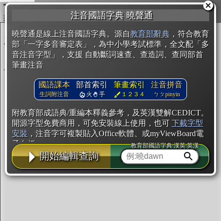
複製
注音國語字典 曉聲通
開始編輯
曉聲通是線上注音國語字典。源自
教育部辭典
，符合教育
部「一字多音審定表」，為中小學考試標準，全文配「多
音注音字型」，支援 自動斷詞速查、查造詞、查同部首
筆畫注音
國語課本
部首索引
筆畫索引
注音拼音
生詞附注音
火
手
１２３４
ㄅㄆpinyin
附教育部成語典/重編本釋義參考，及英漢雙解CEDICT。
開源字型免費商用，可免安裝線上使用，也可
下載字型
安裝
，注音字可複製貼入Office軟體、或myViewBoard電
子白板。
教育部國語字典·漢英·英漢
開始編輯查詢
辭典使用方法
注音IVS字型編輯器