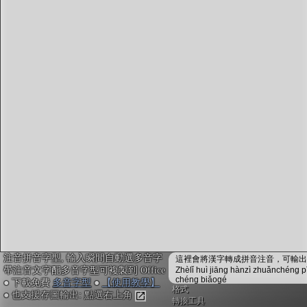
字型下載
排版格式匯出
國語課本生詞
中文檢定分級
兩岸發音差異
匯出表格
注音拼音字型, 輸入瞬間自動選多音字
這裡會將漢字轉成拼音注音，可輸出成
帶注音文字配多音字型可複製到 Office
Zhèlǐ huì jiāng hànzì zhuǎnchéng p
chéng biǎogé
● 下載免費
多音字型
●
【使用教學】
格式
● 也支援存圖輸出: 點選右上角
轉換工具