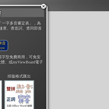
通
「一字多音審定表」，為
速查、查造詞、查同部首
拼音
yin
開源字型免費商用，可免安
體、或myViewBoard電子
排版格式匯出