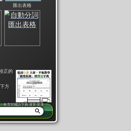
匯出表格
校正的
下方
教育部國語字典·漢英·英漢
同注音」或「同筆畫」。
查詢」此字詞的解釋，不