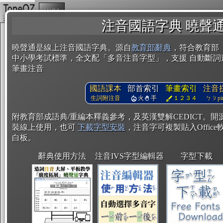
複製
注音國語字典 曉聲
曉聲通是線上注音國語字典。源自
教育部辭典
，符合教育部
中小學考試標準，全文配「多音注音字型」，支援 自動斷詞
筆畫注音
國語課本
部首索引
筆畫索引
注音
生詞附注音
火
手
１２３４
ㄅㄆpin
附教育部成語典/重編本釋義參考，及英漢雙解CEDICT。
裝線上使用，也可
下載字型安裝
，注音字可複製貼入Office軟
白板。
辭典使用方法
注音IVS字型編輯器
字型下載