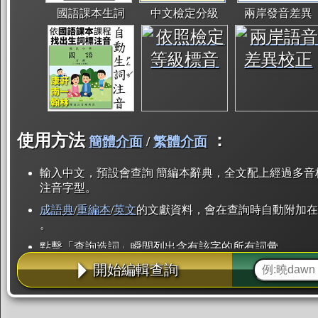
國語課本生詞
中文檢定分級
兩岸發音差異
使用方法
：
簡體介面
/
繁體介面
輸入中文，預設會查詢 簡編本辭典，全文配上經過多音
注音字型。
成語典
/
重編本
/
英文
的文獻資料，會在查詢時自動附加在
。
點擊「查詢造詞」瞬間列出含有該字的所有詞彙。
開始編輯查詢
點「部首」瞬間列出所有「同部首字」。也支援查詢「
辭典解釋的全文都經過自動斷詞，點擊便可瞬間「連續
用手動重複輸入。