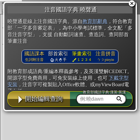
複製
注音國語字典 曉聲通
開始編輯
曉聲通是線上注音國語字典。源自
教育部辭典
，符合教育
部「一字多音審定表」，為中小學考試標準，全文配「多
音注音字型」，支援 自動斷詞速查、查造詞、查同部首
筆畫注音
國語課本
部首索引
筆畫索引
注音拼音
生詞附注音
火
手
１２３４
ㄅㄆpinyin
附教育部成語典/重編本釋義參考，及英漢雙解CEDICT。
開源字型免費商用，可免安裝線上使用，也可
下載字型
安裝
，注音字可複製貼入Office軟體、或myViewBoard電
子白板。
教育部國語字典·漢英·英漢
開始編輯查詢
辭典使用方法
注音IVS字型編輯器