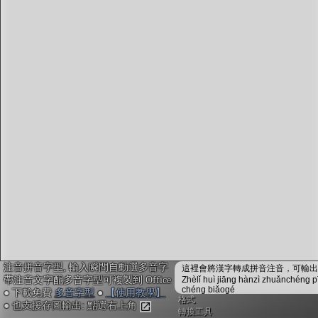
字型下載
排版格式匯出
國語課本生詞
中文檢定分級
兩岸發音差異
匯出表格
注音拼音字型, 輸入瞬間自動選多音字
這裡會將漢字轉成拼音注音，可輸出成
帶注音文字配多音字型可複製到 Office
Zhèlǐ huì jiāng hànzì zhuǎnchéng p
chéng biǎogé
● 下載免費
多音字型
●
【使用教學】
格式
● 也支援存圖輸出: 點選右上角
轉換工具