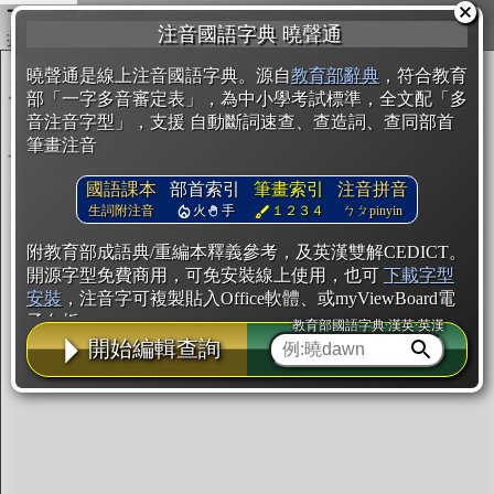
複製
注音國語字典 曉聲通
開始編輯
曉聲通是線上注音國語字典。源自
教育部辭典
，符合教育
部「一字多音審定表」，為中小學考試標準，全文配「多
音注音字型」，支援 自動斷詞速查、查造詞、查同部首
筆畫注音
國語課本
部首索引
筆畫索引
注音拼音
生詞附注音
火
手
１２３４
ㄅㄆpinyin
附教育部成語典/重編本釋義參考，及英漢雙解CEDICT。
開源字型免費商用，可免安裝線上使用，也可
下載字型
安裝
，注音字可複製貼入Office軟體、或myViewBoard電
子白板。
教育部國語字典·漢英·英漢
開始編輯查詢
辭典使用方法
注音IVS字型編輯器