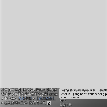
字型下載
排版格式匯出
國語課本生詞
中文檢定分級
兩岸發音差異
匯出表格
注音拼音字型, 輸入瞬間自動選多音字
這裡會將漢字轉成拼音注音，可輸出成
帶注音文字配多音字型可複製到 Office
Zhèlǐ huì jiāng hànzì zhuǎnchéng p
chéng biǎogé
● 下載免費
多音字型
●
【使用教學】
格式
● 也支援存圖輸出: 點選右上角
轉換工具