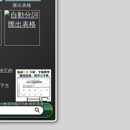
匯出表格
校正的
下方
教育部國語字典·漢英·英漢
同注音」或「同筆畫」。
查詢」此字詞的解釋，不