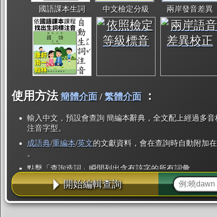
國語課本生詞
中文檢定分級
兩岸發音差異
使用方法
：
簡體介面
/
繁體介面
輸入中文，預設會查詢 簡編本辭典，全文配上經過多音
注音字型。
成語典
/
重編本
/
英文
的文獻資料，會在查詢時自動附加在
。
點擊「查詢造詞」瞬間列出含有該字的所有詞彙。
開始編輯查詢
點「部首」瞬間列出所有「同部首字」。也支援查詢「
辭典解釋的全文都經過自動斷詞，點擊便可瞬間「連續
用手動重複輸入。