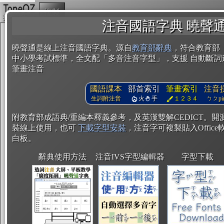
複製
注音國語字典 曉聲
曉聲通是線上注音國語字典。源自
教育部辭典
，符合教育部
中小學考試標準，全文配「多音注音字型」，支援 自動斷詞
筆畫注音
國語課本
部首索引
筆畫索引
注音
生詞附注音
火
手
１２３４
ㄅㄆpin
附教育部成語典/重編本釋義參考，及英漢雙解CEDICT。
裝線上使用，也可
下載字型安裝
，注音字可複製貼入Office軟
白板。
辭典使用方法
注音IVS字型編輯器
字型下載