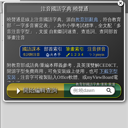
複製
注音國語字典 曉聲通
開始編輯
曉聲通是線上注音國語字典。源自
教育部辭典
，符合教育
部「一字多音審定表」，為中小學考試標準，全文配「多
音注音字型」，支援 自動斷詞速查、查造詞、查同部首
筆畫注音
國語課本
部首索引
筆畫索引
注音拼音
生詞附注音
火
手
１２３４
ㄅㄆpinyin
附教育部成語典/重編本釋義參考，及英漢雙解CEDICT。
開源字型免費商用，可免安裝線上使用，也可
下載字型
安裝
，注音字可複製貼入Office軟體、或myViewBoard電
子白板。
教育部國語字典·漢英·英漢
開始編輯查詢
辭典使用方法
注音IVS字型編輯器