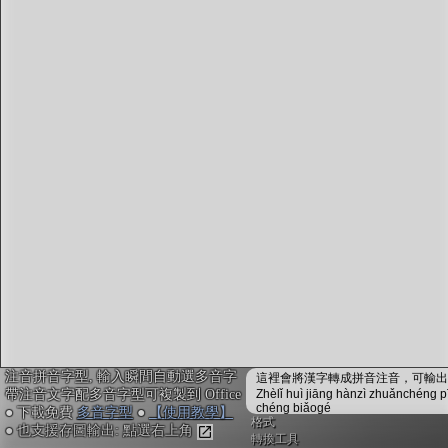
字型下載
排版格式匯出
國語課本生詞
中文檢定分級
兩岸發音差異
匯出表格
注音拼音字型, 輸入瞬間自動選多音字
這裡會將漢字轉成拼音注音，可輸出成
帶注音文字配多音字型可複製到 Office
Zhèlǐ huì jiāng hànzì zhuǎnchéng p
chéng biǎogé
● 下載免費
多音字型
●
【使用教學】
格式
● 也支援存圖輸出: 點選右上角
轉換工具