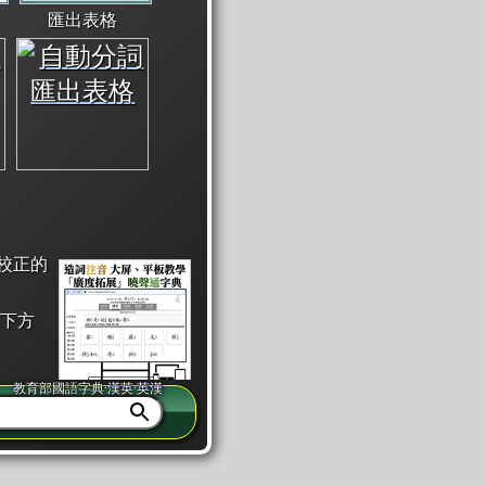
匯出表格
校正的
下方
教育部國語字典·漢英·英漢
同注音」或「同筆畫」。
查詢」此字詞的解釋，不