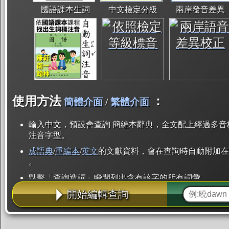
國語課本生詞
中文檢定分級
兩岸發音差異
使用方法
：
簡體介面
/
繁體介面
輸入中文，預設會查詢 簡編本辭典，全文配上經過多音
注音字型。
成語典
/
重編本
/
英文
的文獻資料，會在查詢時自動附加在
。
點擊「查詢造詞」瞬間列出含有該字的所有詞彙。
開始編輯查詢
點「部首」瞬間列出所有「同部首字」。也支援查詢「
辭典解釋的全文都經過自動斷詞，點擊便可瞬間「連續
用手動重複輸入。