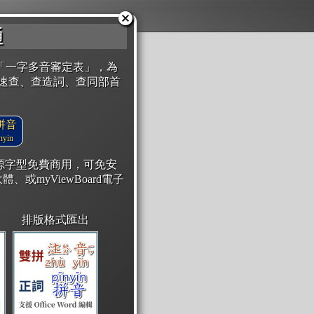
通
「一字多音審定表」，為
速查、查造詞、查同部首
拼音
yin
開源字型免費商用，可免安
體、或myViewBoard電子
排版格式匯出