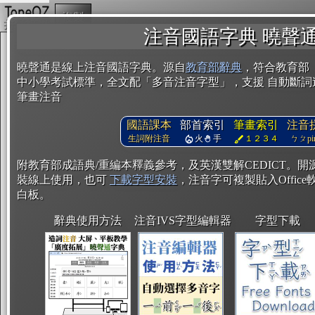
複製
注音國語字典 曉聲
曉聲通是線上注音國語字典。源自
教育部辭典
，符合教育部
中小學考試標準，全文配「多音注音字型」，支援 自動斷詞
筆畫注音
國語課本
部首索引
筆畫索引
注音
生詞附注音
火
手
１２３４
ㄅㄆpin
附教育部成語典/重編本釋義參考，及英漢雙解CEDICT。
裝線上使用，也可
下載字型安裝
，注音字可複製貼入Office軟
白板。
辭典使用方法
注音IVS字型編輯器
字型下載