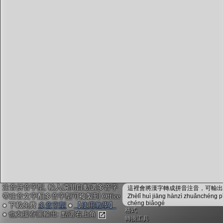
字型下載
排版格式匯出
國語課本生詞
中文檢定分級
兩岸發音差異
匯出表格
注音拼音字型, 輸入瞬間自動選多音字
這裡會將漢字轉成拼音注音，可輸出成
帶注音文字配多音字型可複製到 Office
Zhèlǐ huì jiāng hànzì zhuǎnchéng p
chéng biǎogé
● 下載免費
多音字型
●
【使用教學】
格式
● 也支援存圖輸出: 點選右上角
轉換工具