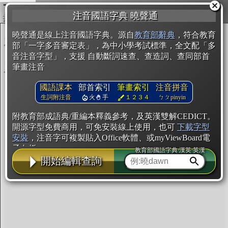
複製
注音國語字典 曉聲通
開始編輯
曉聲通是線上注音國語字典。源自
教育部辭典
，符合教育
部「一字多音審定表」，為中小學考試標準，全文配「多
音注音字型」，支援 自動斷詞速查、查造詞、查同部首
筆畫注音
國語課本
部首索引
筆畫索引
注音拼音
生詞附注音
火
手
１２３４
ㄅㄆpinyin
附教育部成語典/重編本釋義參考，及英漢雙解CEDICT。
開源字型免費商用，可免安裝線上使用，也可
下載字型
安裝
，注音字可複製貼入Office軟體、或myViewBoard電
子白板。
教育部國語字典·漢英·英漢
開始編輯查詢
辭典使用方法
注音IVS字型編輯器