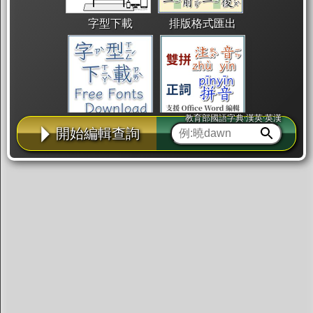
字型下載
排版格式匯出
教育部國語字典·漢英·英漢
國語課本生詞
中文檢定分級
兩岸發音差異
開始編輯查詢
匯出表格