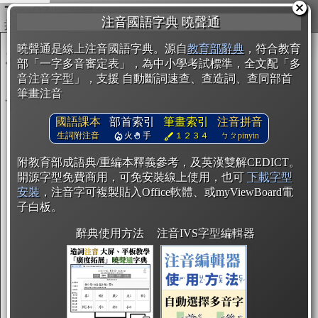
複製
注音國語字典 曉聲通
曉聲通是線上注音國語字典。源自
教育部辭典
，符合教育
部「一字多音審定表」，為中小學考試標準，全文配「多
音注音字型」，支援 自動斷詞速查、查造詞、查同部首
筆畫注音
國語課本
部首索引
筆畫索引
注音拼音
生詞附注音
火
手
１２３４
ㄅㄆpinyin
附教育部成語典/重編本釋義參考，及英漢雙解CEDICT。
開源字型免費商用，可免安裝線上使用，也可
下載字型
安裝
，注音字可複製貼入Office軟體、或myViewBoard電
子白板。
辭典使用方法
注音IVS字型編輯器