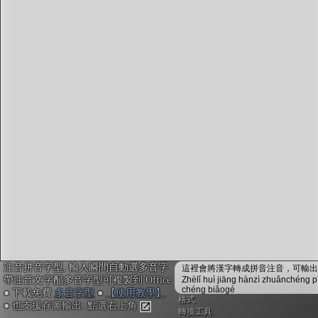
注音編輯器
：
鍵入或貼上中文。輸入瞬間會自動配上注音拼音，並
校正多音字，不用安裝免設定
複製文字時，會自動內嵌注音拼音資訊，可貼入電子
白板myViewBoard搭配內建的「注音楷體」，或貼入
Office搭配
免費多音字型
來顯示正確的拼音注音
不安裝字型也可用! Google Doc或Canva不支援字型也
沒關係, 點右上「圖輸出」做出透明背景注音圖，敲
右鍵複製，再貼入其他軟體或手機App即可
「ToneOZ澳聲通」
關於澳聲通/字典資料來源
簡體字版
注音拼音字型, 輸入瞬間自動選多音字
鼓勵或建言：作者聯絡方式
這裡會將漢字轉成拼音注音，可輸出成
帶注音文字配多音字型可複製到 Office
Zhèlǐ huì jiāng hànzì zhuǎnchéng p
jeffreyx@gmail.com
chéng biǎogé
● 下載免費
多音字型
●
【使用教學】
FB臉書討論區：
聲通曉百科
格式
● 也支援存圖輸出: 點選右上角
WeChat：chihlinhsuan
轉換工具