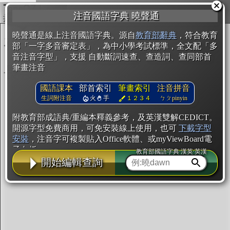
複製
注音國語字典 曉聲通
開始編輯
曉聲通是線上注音國語字典。源自
教育部辭典
，符合教育
部「一字多音審定表」，為中小學考試標準，全文配「多
音注音字型」，支援 自動斷詞速查、查造詞、查同部首
筆畫注音
國語課本
部首索引
筆畫索引
注音拼音
生詞附注音
火
手
１２３４
ㄅㄆpinyin
附教育部成語典/重編本釋義參考，及英漢雙解CEDICT。
開源字型免費商用，可免安裝線上使用，也可
下載字型
安裝
，注音字可複製貼入Office軟體、或myViewBoard電
子白板。
教育部國語字典·漢英·英漢
開始編輯查詢
辭典使用方法
注音IVS字型編輯器