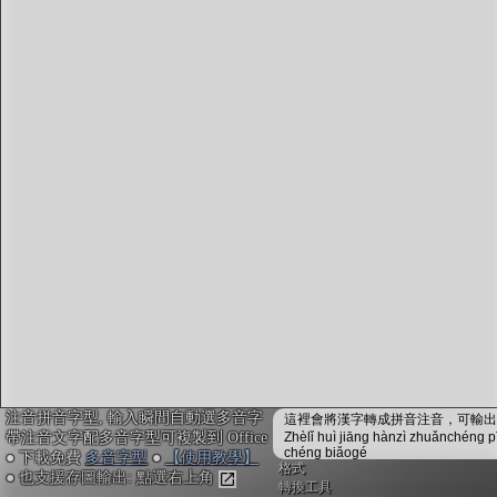
字型下載
排版格式匯出
國語課本生詞
中文檢定分級
兩岸發音差異
匯出表格
注音拼音字型, 輸入瞬間自動選多音字
這裡會將漢字轉成拼音注音，可輸出成
帶注音文字配多音字型可複製到 Office
Zhèlǐ huì jiāng hànzì zhuǎnchéng p
chéng biǎogé
● 下載免費
多音字型
●
【使用教學】
格式
● 也支援存圖輸出: 點選右上角
轉換工具