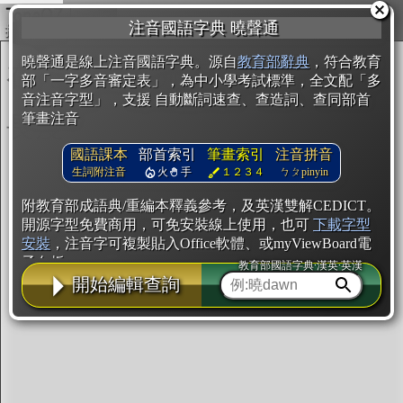
複製
注音國語字典 曉聲通
開始編輯
曉聲通是線上注音國語字典。源自
教育部辭典
，符合教育
部「一字多音審定表」，為中小學考試標準，全文配「多
音注音字型」，支援 自動斷詞速查、查造詞、查同部首
筆畫注音
國語課本
部首索引
筆畫索引
注音拼音
生詞附注音
火
手
１２３４
ㄅㄆpinyin
附教育部成語典/重編本釋義參考，及英漢雙解CEDICT。
開源字型免費商用，可免安裝線上使用，也可
下載字型
安裝
，注音字可複製貼入Office軟體、或myViewBoard電
子白板。
教育部國語字典·漢英·英漢
開始編輯查詢
辭典使用方法
注音IVS字型編輯器