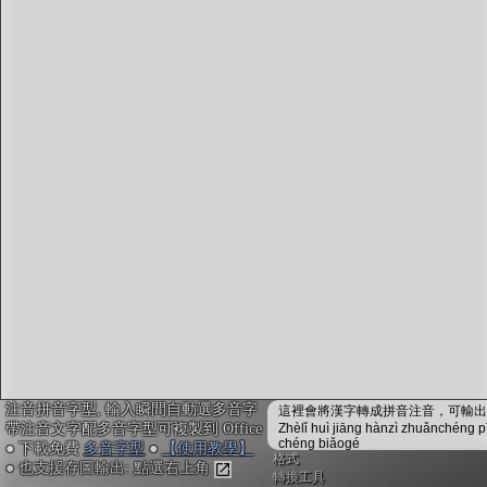
字型下載
排版格式匯出
國語課本生詞
中文檢定分級
兩岸發音差異
匯出表格
注音拼音字型, 輸入瞬間自動選多音字
這裡會將漢字轉成拼音注音，可輸出成
帶注音文字配多音字型可複製到 Office
Zhèlǐ huì jiāng hànzì zhuǎnchéng p
chéng biǎogé
● 下載免費
多音字型
●
【使用教學】
格式
● 也支援存圖輸出: 點選右上角
轉換工具